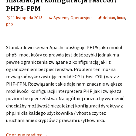
Instalacja i konfiguracja FastCGI /
PHP5-FPM
11 listopada 2015
Systemy Operacyjne
debian
,
linux
,
php
Standardowo serwer Apache obsługuje PHP5 jako moduł
php5_mod, który co prawda jest dość szybki jednak ma
pewne ograniczenia związane z konfiguracją jak i z
ograniczeniem bezpieczeństwa. Problem ten można
rozwiązać wykorzystując moduł FCGI ( Fast CGI ) wraz z
PHP-FPM. Rozwiązanie takie daje nam znacznie większe
możliwości konfiguracji interpretera PHP jak i zwiększa
poziom bezpieczeństwa. Najogólniej można by wymienić
chociażby możliwość niezależnej konfiguracji dyrektyw z
php.ini dla każdego użytkownika / vhosta czy też
uruchamianie skryptów z prawami użytkownika.
Continue reading
→