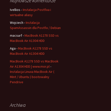
Najnowsze komentarze
Ivellios
-
Instalacja Postfixa i
wirtualne aliasy
Wojciech
-
Instalacja
SpamAssassin dla Postfix / Debian
macsurf
-
MacBook A1278 SSD vs
MacBook Air A1304 HDD
Aga
-
MacBook A1278 SSD vs
MacBook Air A1304 HDD
MacBook A1278 SSD vs MacBook
Air A1304 HDD | www.mor.pl
-
Instalacja Linuxa MacBook Air (
Mint / Ubuntu ) bootowalny
Pendrive
Archiwa