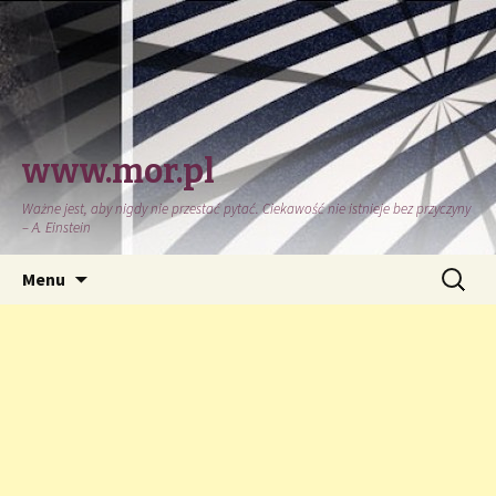
www.mor.pl
Ważne jest, aby nigdy nie przestać pytać. Ciekawość nie istnieje bez przyczyny
– A. Einstein
Przeskocz
Szukaj:
Menu
do
treści