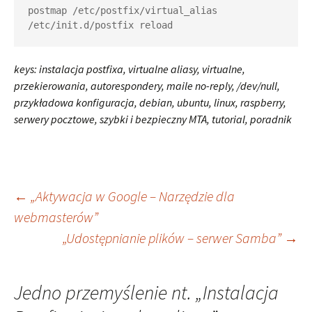
postmap /etc/postfix/virtual_alias

/etc/init.d/postfix reload
keys: instalacja postfixa, virtualne aliasy, virtualne,
przekierowania, autorespondery, maile no-reply, /dev/null,
przykładowa konfiguracja, debian, ubuntu, linux, raspberry,
serwery pocztowe, szybki i bezpieczny MTA, tutorial, poradnik
Zobacz
←
„Aktywacja w Google – Narzędzie dla
webmasterów”
„Udostępnianie plików – serwer Samba”
→
wpisy
Jedno przemyślenie nt. „
Instalacja