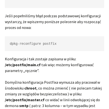
Jeśli popełniliśmy błąd podczas podstawowej konfiguracji
wystarczy, że wpiszemy poniższe polecenie aby rozpocząć
proces od nowa:
dpkg-reconfigure postfix
Konfiguracja i tak zostaje zapisana w pliku:
/etc/postfix/main.cf
tak więc możemy konfigurować
parametry „ręcznie”.
Domyślna konfiguracja Postfixa wymusza aby pracował w
środowisku
chroot
, co można zmienić ( nie polecam takiej
zmiany ze względów bezpieczeństwa ) w pliku:
/etc/postfix/master.cf
co widać w linii odwołującej się do
demona
smtp
( patrz: 3 kolumna – w tym wypadku jest