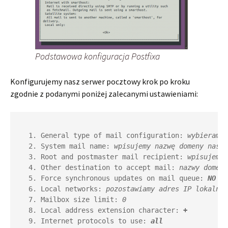
Podstawowa konfiguracja Postfixa
Konfigurujemy nasz serwer pocztowy krok po kroku
zgodnie z podanymi poniżej zalecanymi ustawieniami:
General type of mail configuration: 
wybieramy 
System mail name: 
wpisujemy nazwę domeny nasze
Root and postmaster mail recipient: 
wpisujemy 
Other destination to accept mail: 
nazwy domen 
Force synchronous updates on mail queue: 
NO
Local networks: 
pozostawiamy adres IP lokalny
Mailbox size limit: 
0
Local address extension character: 
+
Internet protocols to use: 
all