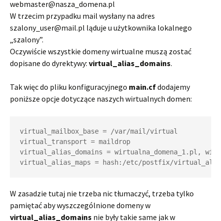
webmaster@nasza_domena.pl
W trzecim przypadku mail wysłany na adres
szalony_user@mail.pl ląduje u użytkownika lokalnego
„szalony”.
Oczywiście wszystkie domeny wirtualne muszą zostać
dopisane do dyrektywy:
virtual_alias_domains
.
Tak więc do pliku konfiguracyjnego
main.cf
dodajemy
poniższe opcje dotyczące naszych wirtualnych domen:
virtual_mailbox_base = /var/mail/virtual

virtual_transport = maildrop

virtual_alias_domains = wirtualna_domena_1.pl, wirt
W zasadzie tutaj nie trzeba nic tłumaczyć, trzeba tylko
pamiętać aby wyszczególnione domeny w
virtual_alias_domains
nie były takie same jak w