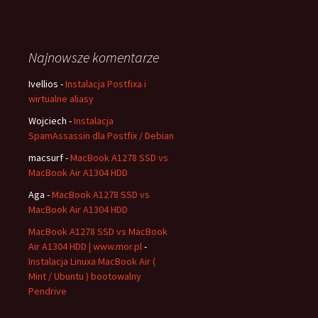
Najnowsze komentarze
Ivellios
-
Instalacja Postfixa i
wirtualne aliasy
Wojciech
-
Instalacja
SpamAssassin dla Postfix / Debian
macsurf
-
MacBook A1278 SSD vs
MacBook Air A1304 HDD
Aga
-
MacBook A1278 SSD vs
MacBook Air A1304 HDD
MacBook A1278 SSD vs MacBook
Air A1304 HDD | www.mor.pl
-
Instalacja Linuxa MacBook Air (
Mint / Ubuntu ) bootowalny
Pendrive