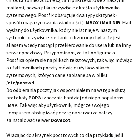
chroota ) umieszczone są tam pliki tekstowe z naszymi
mailami, nazwa pliku oczywiście określa użytkownika
systemowego. Postfix obsługuje dwa typy skrzynek (
sposób magazynowania wiadmości ):
MBOX
i
MAILDIR
. Mail
wysłany do użytkownika, który nie istnieje w naszym
systemie oczywiście zostanie odrzucony chyba, że jest
aliasem wtedy nastąpi przekierowanie do usera lub na inny
serwer pocztowy. Przypominam, że ta konfiguracja
Postfixa opiera się na plikach tekstowych, tak więc mówiąc
o użytkownikach poczty mówię o użytkownikach
systemowych, których dane zapisane są w pliku:
/etc/passwd
.
Do odbierania poczty jak wspomniałem na wstępie służą
protokoły
POP3
i znacznie bardziej od niego popularny
IMAP
. Tak więc aby użytkownik, mógł ze swojego
komputera obsługiwać pocztę na serwerze należy
zainstalować serwer
Dovecot
.
Wracając do skrzynek pocztowych to dla przykładu jeśli