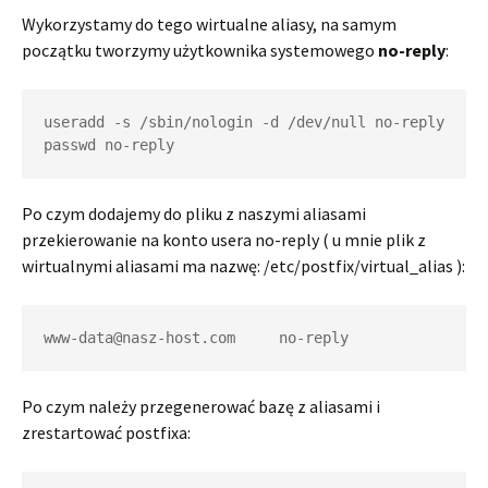
Wykorzystamy do tego wirtualne aliasy, na samym
początku tworzymy użytkownika systemowego
no-reply
:
useradd -s /sbin/nologin -d /dev/null no-reply

passwd no-reply
Po czym dodajemy do pliku z naszymi aliasami
przekierowanie na konto usera no-reply ( u mnie plik z
wirtualnymi aliasami ma nazwę: /etc/postfix/virtual_alias ):
www-data@nasz-host.com     no-reply
Po czym należy przegenerować bazę z aliasami i
zrestartować postfixa: