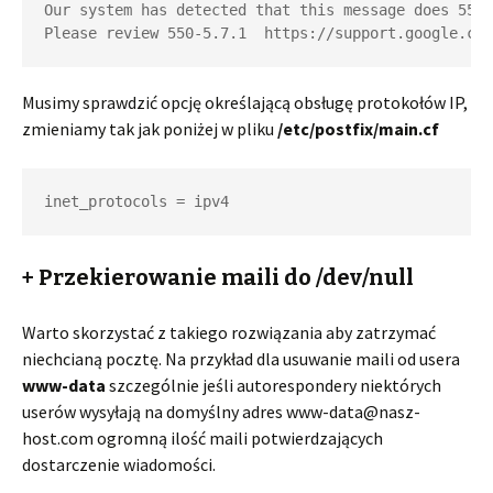
Our system has detected that this message does 550-
Please review 550-5.7.1  https://support.google.com
Musimy sprawdzić opcję określającą obsługę protokołów IP,
zmieniamy tak jak poniżej w pliku
/etc/postfix/main.cf
inet_protocols = ipv4
+ Przekierowanie maili do /dev/null
Warto skorzystać z takiego rozwiązania aby zatrzymać
niechcianą pocztę. Na przykład dla usuwanie maili od usera
www-data
szczególnie jeśli autorespondery niektórych
userów wysyłają na domyślny adres www-data@nasz-
host.com ogromną ilość maili potwierdzających
dostarczenie wiadomości.