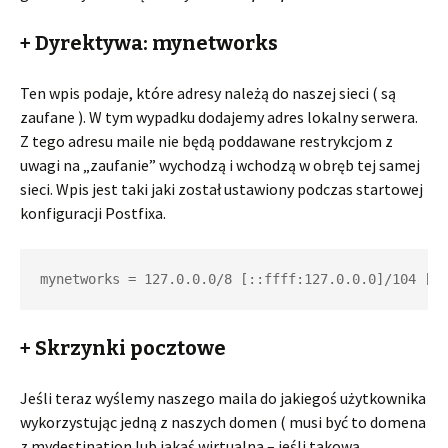
+ Dyrektywa: mynetworks
Ten wpis podaje, które adresy należą do naszej sieci ( są
zaufane ). W tym wypadku dodajemy adres lokalny serwera.
Z tego adresu maile nie będą poddawane restrykcjom z
uwagi na „zaufanie” wychodzą i wchodzą w obręb tej samej
sieci. Wpis jest taki jaki został ustawiony podczas startowej
konfiguracji Postfixa.
mynetworks = 127.0.0.0/8 [::ffff:127.0.0.0]/104 [::
+ Skrzynki pocztowe
Jeśli teraz wyślemy naszego maila do jakiegoś użytkownika
wykorzystując jedną z naszych domen ( musi być to domena
z mydestination lub jakaś wirtualna – jeśli takową