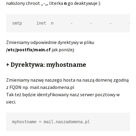
nałożony chroot „-„, literka
n
go deaktywuje ):
smtp      inet  n       -       -       -       -  
Zmieniamy odpowiednie dyrektywy w pliku
/etc/postfix/main.cf
jak poniżej:
+ Dyrektywa: myhostname
Zmieniamy nazwę naszego hosta na naszą domenę zgodną
z FQDN np. mail.naszadomena.pl
Tak też będzie identyfikowany nasz serwer pocztowy w
sieci.
myhostname = mail.naszadomena.pl