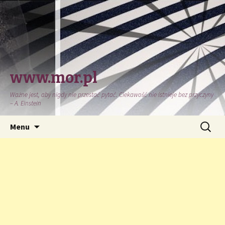
www.mor.pl
Ważne jest, aby nigdy nie przestać pytać. Ciekawość nie istnieje bez przyczyny
– A. Einstein
Przeskocz
Szukaj:
Menu
do
treści