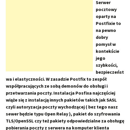
Serwer
pocztowy
oparty na
Postfixie to
na pewno
dobry
pomysł w
kontekście
jego
szybkości,
bezpieczeńst
wa i elastyczności. W zasadzie Postfix to zespół
współpracujących ze sobą demonów do obsługi i
przetwarzania poczty. Instalacja Posfixa najczęściej
wiąże się z instalacją innych pakietów takich jak SASL
czyli autoryzacja poczty wychodzącej ( bez tego nasz
sewer będzie typu Open Relay ), pakiet do szyfrowania
TLS/OpenSSL czy też pakiety odpowiedzialne za obsługę
pobierania poczty z serwera na komputer klienta