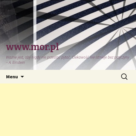
www.mor.pl
Ważne jest, aby nigdy nie przestać pytać. Ciekawość nie istnieje bez przyczyny
– A. Einstein
Przeskocz
Szukaj:
Menu
do
treści