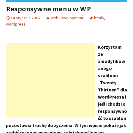
Responsywne menu w WP
14 stycznia 2016
Web Development
html5
,
wordpress
Korzystam
ze
zmodyfikow
anego
szablonu
„Twenty
Thirteen” dla
WordPressa i
jeśli chodzi o
responsywno
ść to szablon
pozostawia trochę do życzenia. W tym wpisie pokażę jak
zrobić responsywne menu, gdyż domyślnie po