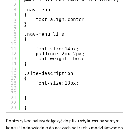
2
3
.nav-menu
4
{
5
text-align:center;
6
}
7
8
.nav-menu li a
9
{
10
11
font-size:14px;
12
padding: 2px 2px;
13
font-weight: bold;
14
}
15
16
.site-description
17
{
18
font-size:13px;
19
20
21
}
22
23
}
Poniższy kod należy dołączyć do pliku
style.css
na samym
końcu ! I odpowiednio do naszych potrzeb zmodyfikować go