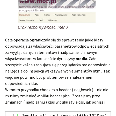
Brak responsywności menu
Cała operacja ograniczała się do sprawdzenia jakie klasy
odpowiadają za właściwości parametrów odpowiedzialnych
za wygląd danych elementów i nadpisanie ich nowymi
włąściwościami w kontekście dyrektywy
media
. Całe
szczęście każda szanującą się przeglądarka ma odpowiednie
narzędzia do inspekcji wskazywanych elementów html. Tak
więc nie powinno być problemów ze znalezieniem
odpowiednich klas.
W moim przypadku chodziło o header ( nagłówek ) – nic nie
musimy zmieniać w pliku header.php ! Zostajemy przy
zmianach ( nadpisaniu ) klas w pliku style.css, jak poniżej:
1
@media all and (max-width:1020px) {