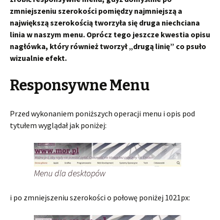
zmniejszeniu szerokości pomiędzy najmniejszą a
największą szerokością tworzyła się druga niechciana
linia w naszym menu. Oprócz tego jeszcze kwestia opisu
nagłówka, który również tworzył „drugą linię” co psuło
wizualnie efekt.
Responsywne Menu
Przed wykonaniem poniższych operacji menu i opis pod
tytułem wyglądał jak poniżej:
Menu dla desktopów
i po zmniejszeniu szerokości o połowę poniżej 1021px: