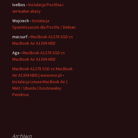
Ivellios
-
Instalacja Postfixa i
wirtualne aliasy
Wojciech
-
Instalacja
SpamAssassin dla Postfix / Debian
macsurf
-
MacBook A1278 SSD vs
MacBook Air A1304 HDD
Aga
-
MacBook A1278 SSD vs
MacBook Air A1304 HDD
MacBook A1278 SSD vs MacBook
Air A1304 HDD | www.mor.pl
-
Instalacja Linuxa MacBook Air (
Mint / Ubuntu ) bootowalny
Pendrive
Archiwa