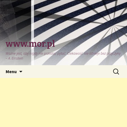
www.mor.pl
Ważne jest, aby nigdy nie przestać pytać. Ciekawość nie istnieje bez przyczyny
– A. Einstein
Przeskocz
Szukaj:
Menu
do
treści