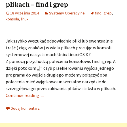
plikach – find i grep
18 września 2014
Systemy Operacyjne
find
,
grep
,
konsola
,
linux
Jak szybko wyszukać odpowiednie pliki lub ewentualnie
treść ( ciąg znaków ) w wielu plikach pracując w konsoli
systemowej na systemach Unix/Linux/OS X ?
Z pomocą przychodzą polecenia konsolowe: find i grep. A
dzięki potokom „|” czyli przekierowaniu wyjścia jednego
programu do wejścia drugiego możemy połączyć oba
polecenia mieć wyjątkowo uniwersalne narzędzie do
szczegółowego przeszukiwania plików i tekstu w plikach.
Continue reading
→
Dodaj komentarz